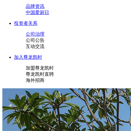
品牌资讯
中国爱厨日
投资者关系
公司治理
公司公告
互动交流
加入尊龙凯时
加盟尊龙凯时
尊龙凯时直聘
海外招商